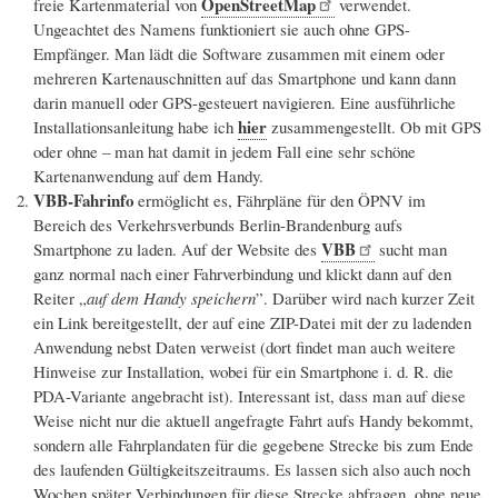
OpenStreetMap
freie Kartenmaterial von
verwendet.
Ungeachtet des Namens funktioniert sie auch ohne GPS-
Empfänger. Man lädt die Software zusammen mit einem oder
mehreren Kartenauschnitten auf das Smartphone und kann dann
darin manuell oder GPS-gesteuert navigieren. Eine ausführliche
hier
Installationsanleitung habe ich
zusammengestellt. Ob mit GPS
oder ohne – man hat damit in jedem Fall eine sehr schöne
Kartenanwendung auf dem Handy.
VBB-Fahrinfo
ermöglicht es, Fährpläne für den ÖPNV im
Bereich des Verkehrsverbunds Berlin-Brandenburg aufs
VBB
Smartphone zu laden. Auf der Website des
sucht man
ganz normal nach einer Fahrverbindung und klickt dann auf den
Reiter „
auf dem Handy speichern
”. Darüber wird nach kurzer Zeit
ein Link bereitgestellt, der auf eine ZIP-Datei mit der zu ladenden
Anwendung nebst Daten verweist (dort findet man auch weitere
Hinweise zur Installation, wobei für ein Smartphone i. d. R. die
PDA-Variante angebracht ist). Interessant ist, dass man auf diese
Weise nicht nur die aktuell angefragte Fahrt aufs Handy bekommt,
sondern alle Fahrplandaten für die gegebene Strecke bis zum Ende
des laufenden Gültigkeitszeitraums. Es lassen sich also auch noch
Wochen später Verbindungen für diese Strecke abfragen, ohne neue