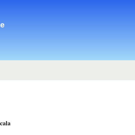
Direkt
zum
Inhalt
de
cala