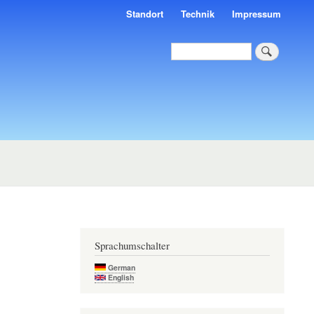
Standort
Technik
Impressum
Suche
Sprachumschalter
German
English