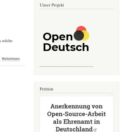
Unser Projekt
s solche
über
Weiterlesen
LinAlg
-
-
Die
Lineare-
Algebra-
Petition
Bibliothek
für
Scala
Anerkennung von
Open-Source-Arbeit
als Ehrenamt in
Deutschland