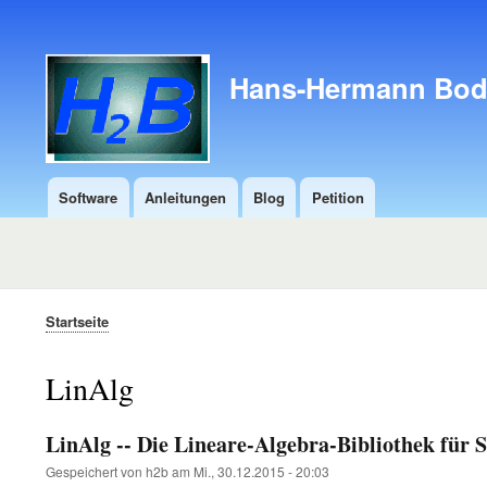
Kopfmenü
Hans-Hermann Bo
Software
Anleitungen
Blog
Petition
Secondary
menu
Startseite
Pfadnavigation
LinAlg
LinAlg -- Die Lineare-Algebra-Bibliothek für S
Gespeichert von
h2b
am
Mi., 30.12.2015 - 20:03